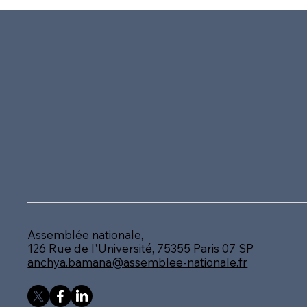
Assemblée nationale,
126 Rue de l'Université, 75355 Paris 07 SP
anchya.bamana@assemblee-nationale.fr