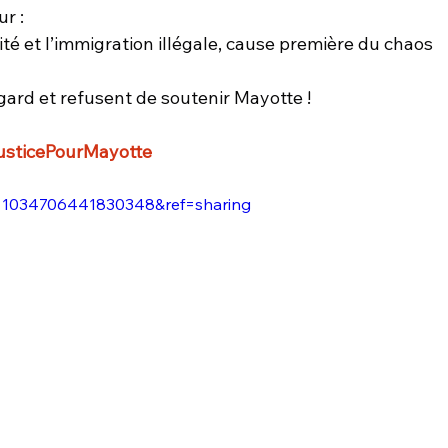
r :
rité et l’immigration illégale, cause première du chaos 
gard et refusent de soutenir Mayotte !
sticePourMayotte
v=1034706441830348&ref=sharing