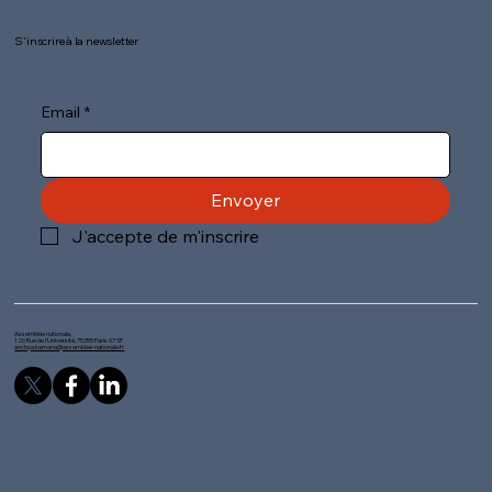
S'inscrire à la newsletter
Email
*
Envoyer
J'accepte de m'inscrire
Assemblée nationale,
126 Rue de l'Université, 75355 Paris 07 SP
anchya.bamana@assemblee-nationale.fr