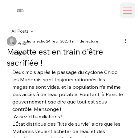
Anchya
BAMANA
All Posts
mydigitalecho
24 févr. 2025
1 min de lecture
All Posts
Mayotte est en train d’être
videos
sacrifiée !
Deux mois après le passage du cyclone Chido, 
les Mahorais sont toujours rationnés, les 
magasins sont vides, et la population n’a même 
pas accès à de l’eau potable. Pourtant, à Paris, le 
gouvernement ose dire que tout est sous 
contrôle. Mensonge !
 Assez d’humiliations !
L’État distribue des "kits de survie" alors que les 
Mahorais veulent acheter de l’eau et des 