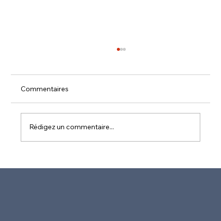
A l’Assemblée nationale, j’ai dénoncé
l’inefficacité des demi-mesures sur
l’immigration à Mayotte.
Alors que l’île est ravagée à 90 % après
Commentaires
Chido et Dikiledi, les bateaux clandestins
continuent d’affluer chaque jour, déversant
toujours...
Rédigez un commentaire...