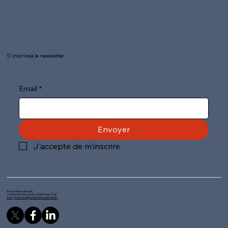
S'inscrire à la newsletter
Email
*
Envoyer
J'accepte de m'inscrire
Assemblée nationale,
126 Rue de l'Université, 75355 Paris 07 SP
anchya.bamana@assemblee-nationale.fr