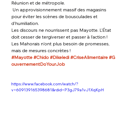
Réunion et de métropole.
 Un approvisionnement massif des magasins 
pour éviter les scènes de bousculades et 
d’humiliation.
Les discours ne nourrissent pas Mayotte. L’État 
doit cesser de tergiverser et passer à l’action !
Les Mahorais n'ont plus besoin de promesses, 
mais de mesures concrètes !
#Mayotte
#Chido
#Dikeledi
#CriseAlimentaire
#G
ouvernementDoYourJob
https://www.facebook.com/watch/?
v=609139165398681&rdid=P3gJ79a1vJ1XqKpH