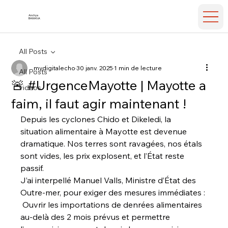
Anchya
BAMANA
All Posts
mydigitalecho
30 janv. 2025
1 min de lecture
All Posts
🚨 #UrgenceMayotte | Mayotte a
videos
faim, il faut agir maintenant !
Depuis les cyclones Chido et Dikeledi, la 
situation alimentaire à Mayotte est devenue 
dramatique. Nos terres sont ravagées, nos étals 
sont vides, les prix explosent, et l’État reste 
passif.
J’ai interpellé Manuel Valls, Ministre d’État des 
Outre-mer, pour exiger des mesures immédiates :
 Ouvrir les importations de denrées alimentaires 
au-delà des 2 mois prévus et permettre 