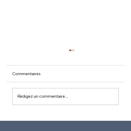
A l’Assemblée nationale, j’ai dénoncé
l’inefficacité des demi-mesures sur
l’immigration à Mayotte.
Alors que l’île est ravagée à 90 % après
Commentaires
Chido et Dikiledi, les bateaux clandestins
continuent d’affluer chaque jour, déversant
toujours...
Rédigez un commentaire...